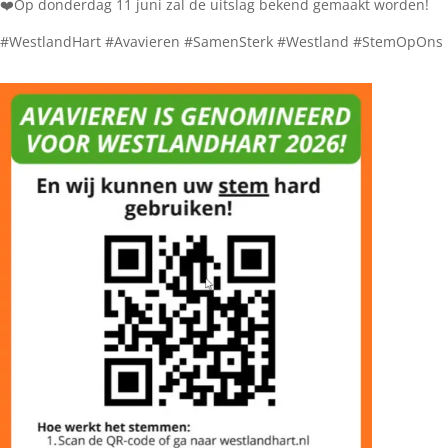
❤️Op donderdag 11 juni zal de uitslag bekend gemaakt worden!
#WestlandHart #Avavieren #SamenSterk #Westland #StemOpOns