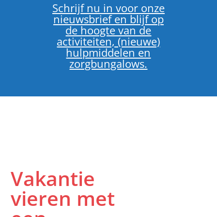
Schrijf nu in voor onze
nieuwsbrief en blijf op
de hoogte van de
activiteiten, (nieuwe)
hulpmiddelen en
zorgbungalows.
Vakantie
vieren met