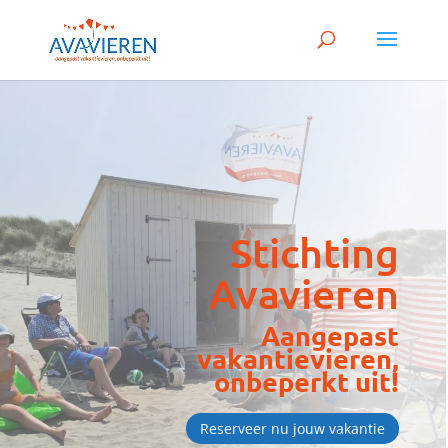
Stichting
Avavieren
Aangepast
vakantievieren,
onbeperkt uit!
Reserveer nu jouw vakantie