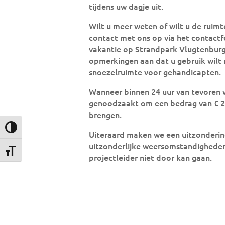
tijdens uw dagje uit.
Wilt u meer weten of wilt u de ruim
contact met ons op via het contactfo
vakantie op Strandpark Vlugtenburg
opmerkingen aan dat u gebruik wilt
snoezelruimte voor gehandicapten.
Wanneer binnen 24 uur van tevoren w
genoodzaakt om een bedrag van € 25
brengen.
Keuze voor hoog contrast
Uiteraard maken we een uitzondering 
uitzonderlijke weersomstandighede
Kies grootte van het lettertype
projectleider niet door kan gaan.