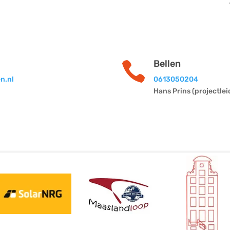
Bellen

n.nl
0613050204
Hans Prins (projectlei