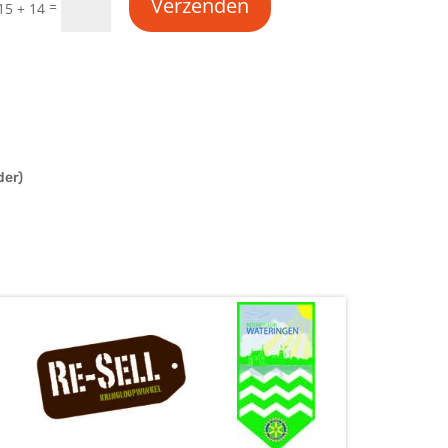
Verzenden
=
15 + 14
der)