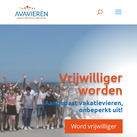
Vrijwilliger
worden
Aangepast vakatievieren,
onbeperkt uit!
Word vrijwilliger