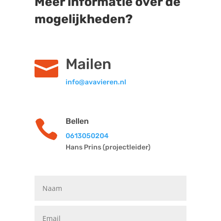
Meer informatie over de
mogelijkheden?
Mailen

info@avavieren.nl
Bellen

0613050204
Hans Prins (projectleider)
Word Vrijwilliger