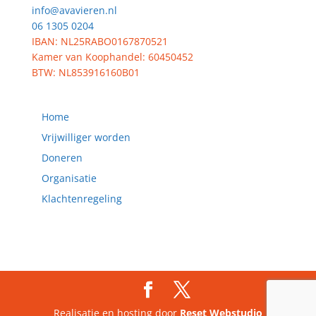
info@avavieren.nl
06 1305 0204
IBAN: NL25RABO0167870521
Kamer van Koophandel: 60450452
BTW: NL853916160B01
Home
Vrijwilliger worden
Doneren
Organisatie
Klachtenregeling
Realisatie en hosting door
Reset Webstudio