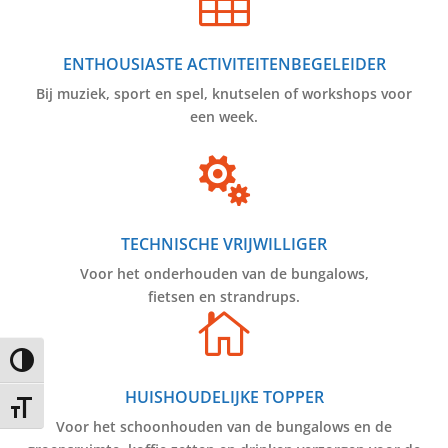

ENTHOUSIASTE ACTIVITEITENBEGELEIDER
Bij muziek, sport en spel, knutselen of workshops voor
een week.

TECHNISCHE VRIJWILLIGER
Voor het onderhouden van de bungalows,
fietsen en strandrups.

Keuze voor hoog contrast
HUISHOUDELIJKE TOPPER
Kies grootte van het lettertype
Voor het schoonhouden van de bungalows en de