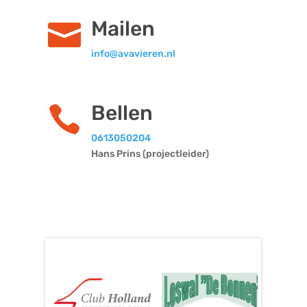
Mailen

info@avavieren.nl
Bellen

0613050204
Hans Prins (projectleider)