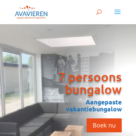
7 persoons
bungalow
Aangepaste
vakantiebungalow
Boek nu