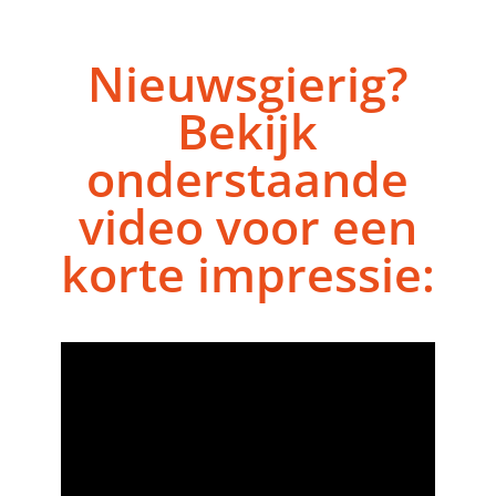
Nieuwsgierig?
Bekijk
onderstaande
video voor een
korte impressie: