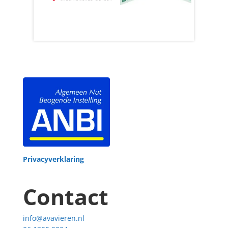
Privacyverklaring
Contact
info@avavieren.nl