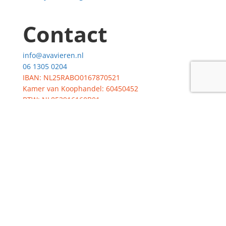
Contact
info@avavieren.nl
06 1305 0204
IBAN: NL25RABO0167870521
Kamer van Koophandel: 60450452
BTW: NL853916160B01
Home
Vrijwilliger worden
Doneren
Organisatie
Klachtenregeling