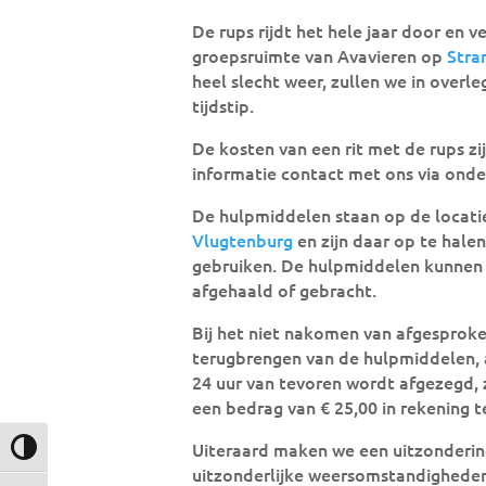
De rups rijdt het hele jaar door en ve
groepsruimte van Avavieren op
Stra
heel slecht weer, zullen we in overl
tijdstip.
De kosten van een rit met de rups zi
informatie contact met ons via onde
De hulpmiddelen staan op de locati
Vlugtenburg
en zijn daar op te hale
gebruiken. De hulpmiddelen kunnen 
afgehaald of gebracht.
Bij het niet nakomen van afgesproke
terugbrengen van de hulpmiddelen,
24 uur van tevoren wordt afgezegd, 
een bedrag van € 25,00 in rekening t
Uiteraard maken we een uitzondering 
Keuze voor hoog contrast
uitzonderlijke weersomstandighede