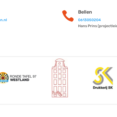
Bellen

n.nl
0613050204
Hans Prins (projectlei