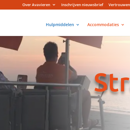
Over Avavieren
Inschrijven nieuwsbrief
Vertrouwen
Hulpmiddelen
Accommodaties
St