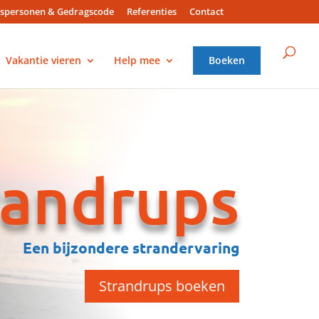
spersonen & Gedragscode
Referenties
Contact
Vakantie vieren
Help mee
Boeken
randrups
Een bijzondere strandervaring
Strandrups boeken