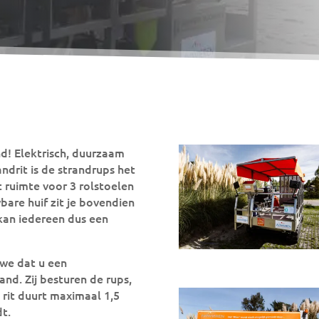
nd! Elektrisch, duurzaam
andrit is de strandrups het
t ruimte voor 3 rolstoelen
bare huif zit je bovendien
 kan iedereen dus een
 we dat u een
and. Zij besturen de rups,
 rit duurt maximaal 1,5
dt.