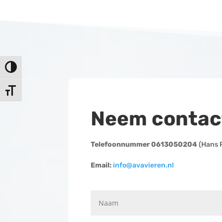
Keuze voor hoog contrast
Kies grootte van het lettertype
Neem contac
Telefoonnummer 0613050204
(Hans P
Email:
info@avavieren.nl
Vrienden van Stichting Avavieren