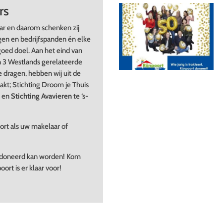
rs
aar en daarom schenken zij
en en bedrijfspanden én elke
oed doel. Aan het eind van
n 3 Westlands gerelateerde
 dragen, hebben wij uit de
kt; Stichting Droom je Thuis
k en
Stichting Avavieren
te ‘s-
ort als uw makelaar of
edoneerd kan worden! Kom
rt is er klaar voor!