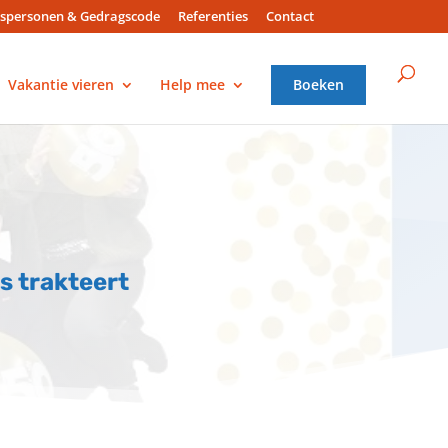
spersonen & Gedragscode
Referenties
Contact
Vakantie vieren
Help mee
Boeken
is trakteert