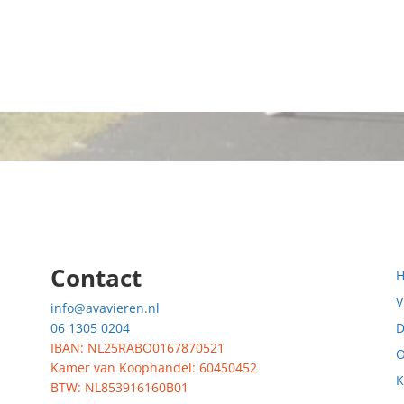
Contact
V
info@avavieren.nl
06 1305 0204
D
IBAN: NL25RABO0167870521
O
Kamer van Koophandel: 60450452
K
BTW: NL853916160B01