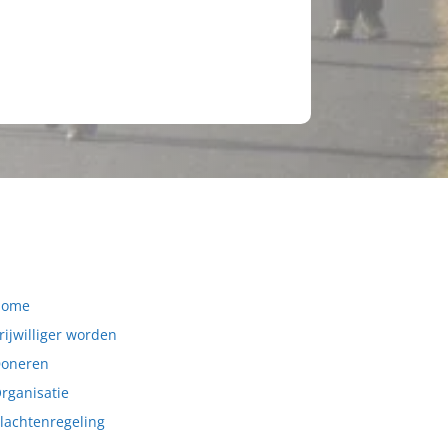
Home
rijwilliger worden
oneren
rganisatie
lachtenregeling