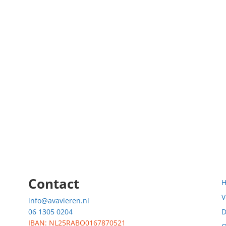
Contact
V
info@avavieren.nl
06 1305 0204
D
IBAN: NL25RABO0167870521