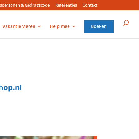
spersonen & Gedragscode
Referenties
Contact
Vakantie vieren
Help mee
Boeken
hop.nl