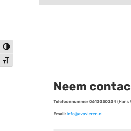
Keuze voor hoog contrast
Kies grootte van het lettertype
Neem contac
Telefoonnummer 0613050204
(Hans P
Email:
info@avavieren.nl
Vrienden van Stichting Avavieren