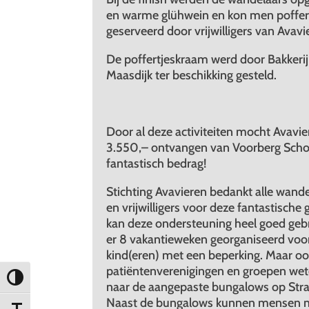
en warme glühwein en kon men poffer
geserveerd door vrijwilligers van Avavi
De poffertjeskraam werd door Bakkerij 
Maasdijk ter beschikking gesteld.
Door al deze activiteiten mocht Avavie
3.550,– ontvangen van Voorberg Sch
fantastisch bedrag!
Stichting Avavieren bedankt alle wand
en vrijwilligers voor deze fantastische 
kan deze ondersteuning heel goed gebr
er 8 vakantieweken georganiseerd voo
kind(eren) met een beperking. Maar ook
patiëntenverenigingen en groepen wet
Keuze voor hoog contrast
naar de aangepaste bungalows op Str
Naast de bungalows kunnen mensen m