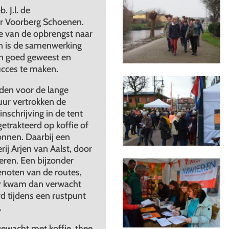
. J.l. de
r Voorberg Schoenen.
e van de opbrengst naar
en is de samenwerking
ren goed geweest en
ucces te maken.
den voor de lange
ur vertrokken de
nschrijving in de tent
etrakteerd op koffie of
onnen. Daarbij een
ij Arjen van Aalst, door
ren. Een bijzonder
noten van de routes,
er kwam dan verwacht
d tijdens een rustpunt
.
gewacht met koffie, thee