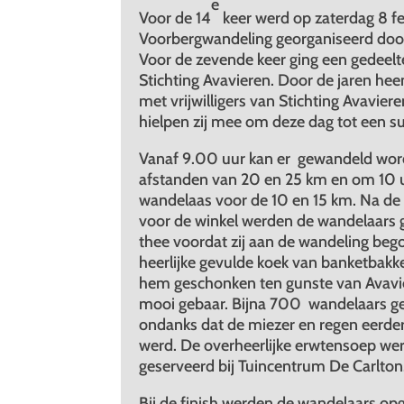
e
Voor de 14
keer werd op zaterdag 8 feb
Voorbergwandeling georganiseerd doo
Voor de zevende keer ging een gedeelt
Stichting Avavieren. Door de jaren he
met vrijwilligers van Stichting Avavie
hielpen zij mee om deze dag tot een s
Vanaf 9.00 uur kan er gewandeld wor
afstanden van 20 en 25 km en om 10 u
wandelaas voor de 10 en 15 km. Na de i
voor de winkel werden de wandelaars g
thee voordat zij aan de wandeling beg
heerlijke gevulde koek van banketbakker
hem geschonken ten gunste van Avavie
mooi gebaar. Bijna 700 wandelaars ge
ondanks dat de miezer en regen eerd
werd. De overheerlijke erwtensoep wer
geserveerd bij Tuincentrum De Carlton
Bij de finish werden de wandelaars op