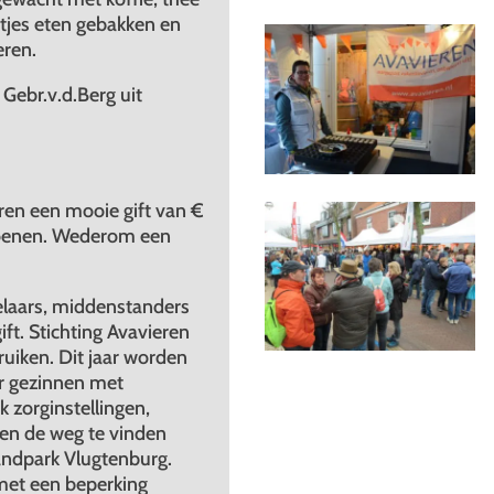
tjes eten gebakken en
eren.
Gebr.v.d.Berg uit
ren een mooie gift van €
oenen. Wederom een
elaars, middenstanders
gift. Stichting Avavieren
uiken. Dit jaar worden
r gezinnen met
 zorginstellingen,
en de weg te vinden
andpark Vlugtenburg.
et een beperking