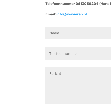
Telefoonnummer 0613050204
(Hans P
Email:
info@avavieren.nl
Vrienden van Stichting Avavieren