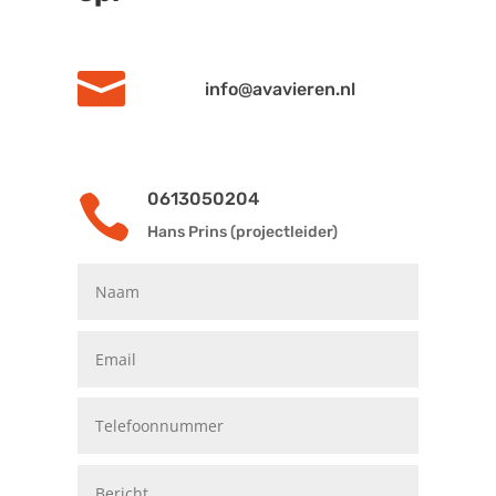

info@avavieren.nl
0613050204

Hans Prins (projectleider)
Vrienden van Stichting Avavieren