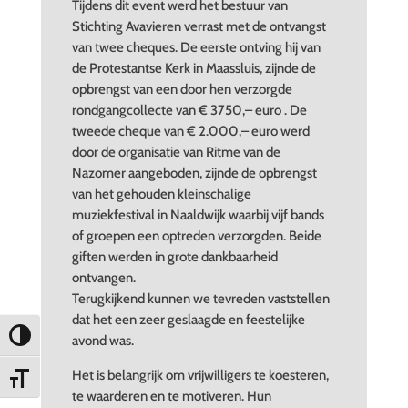
Tijdens dit event werd het bestuur van
Stichting Avavieren verrast met de ontvangst
van twee cheques. De eerste ontving hij van
de Protestantse Kerk in Maassluis, zijnde de
opbrengst van een door hen verzorgde
rondgangcollecte van € 3750,– euro . De
tweede cheque van € 2.000,– euro werd
door de organisatie van Ritme van de
Nazomer aangeboden, zijnde de opbrengst
van het gehouden kleinschalige
muziekfestival in Naaldwijk waarbij vijf bands
of groepen een optreden verzorgden. Beide
giften werden in grote dankbaarheid
ontvangen.
Terugkijkend kunnen we tevreden vaststellen
dat het een zeer geslaagde en feestelijke
Keuze voor hoog contrast
avond was.
Het is belangrijk om vrijwilligers te koesteren,
Kies grootte van het lettertype
te waarderen en te motiveren. Hun