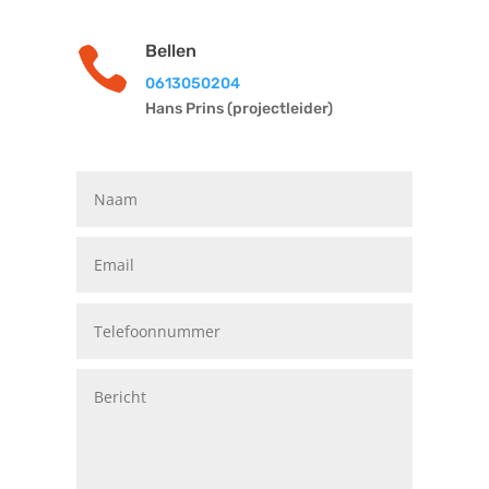
Bellen

0613050204
Hans Prins (projectleider)
Vrienden van Stichting Avavieren