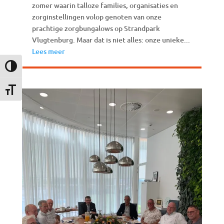
zomer waarin talloze families, organisaties en
zorginstellingen volop genoten van onze
prachtige zorgbungalows op Strandpark
Vlugtenburg. Maar dat is niet alles: onze unieke...
Lees meer
Keuze voor hoog contrast
Kies grootte van het lettertype