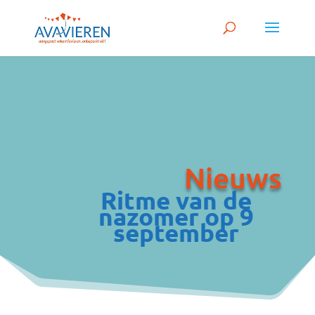
Nieuws
Ritme van de
nazomer op 9
september