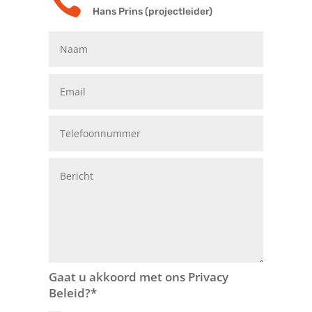

Hans Prins (projectleider)
Vrienden van Stichting Avavieren
Gaat u akkoord met ons Privacy
Beleid?*