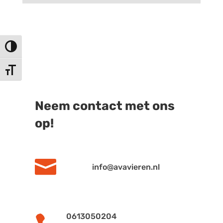
Keuze voor hoog contrast
Kies grootte van het lettertype
Neem contact met ons
op!

info@avavieren.nl
0613050204