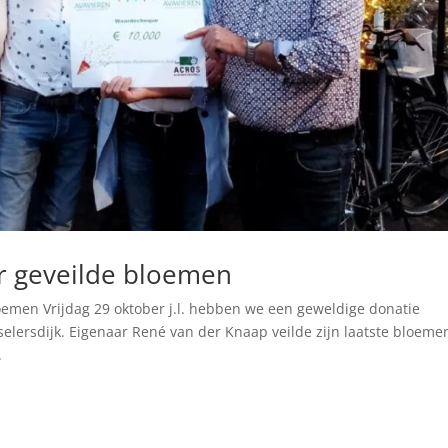
r geveilde bloemen
oemen Vrijdag 29 oktober j.l. hebben we een geweldige donatie
lersdijk. Eigenaar René van der Knaap veilde zijn laatste bloemen
.