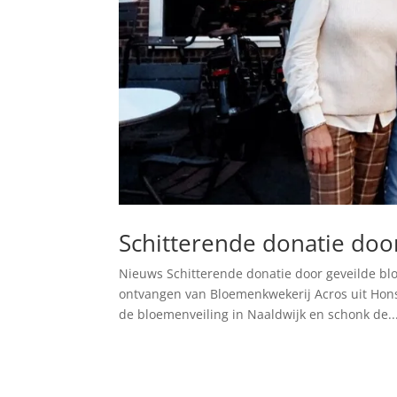
Schitterende donatie doo
Nieuws Schitterende donatie door geveilde bl
ontvangen van Bloemenkwekerij Acros uit Honse
de bloemenveiling in Naaldwijk en schonk de..