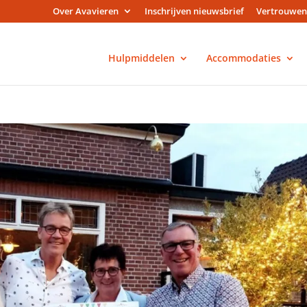
Over Avavieren
Inschrijven nieuwsbrief
Vertrouwen
Hulpmiddelen
Accommodaties