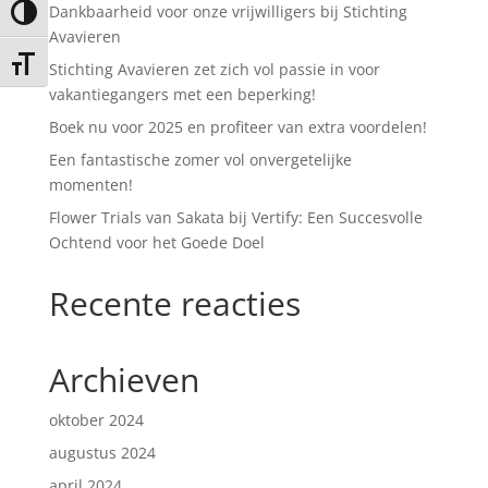
Dankbaarheid voor onze vrijwilligers bij Stichting
Keuze voor hoog contrast
Avavieren
Kies grootte van het lettertype
Stichting Avavieren zet zich vol passie in voor
vakantiegangers met een beperking!
Boek nu voor 2025 en profiteer van extra voordelen!
Een fantastische zomer vol onvergetelijke
momenten!
Flower Trials van Sakata bij Vertify: Een Succesvolle
Ochtend voor het Goede Doel
Recente reacties
Archieven
oktober 2024
augustus 2024
april 2024