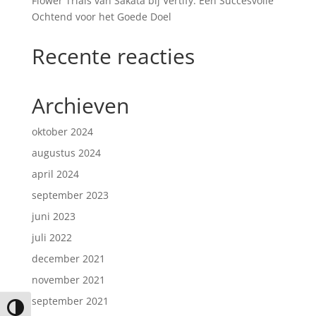
Flower Trials van Sakata bij Vertify: Een Succesvolle
Ochtend voor het Goede Doel
Recente reacties
Archieven
oktober 2024
augustus 2024
april 2024
september 2023
juni 2023
juli 2022
december 2021
november 2021
september 2021
Keuze voor hoog contrast