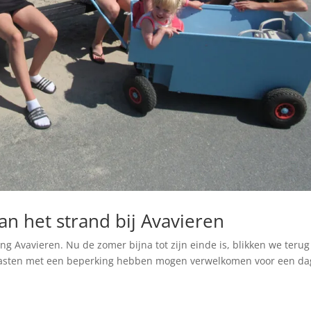
an het strand bij Avavieren
g Avavieren. Nu de zomer bijna tot zijn einde is, blikken we terug
 gasten met een beperking hebben mogen verwelkomen voor een da