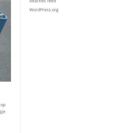
Reacties feed
WordPress.org
 op
gje