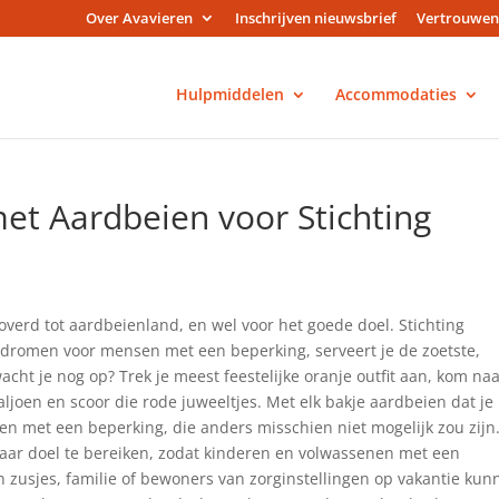
Over Avavieren
Inschrijven nieuwsbrief
Vertrouwen
Hulpmiddelen
Accommodaties
met Aardbeien voor Stichting
erd tot aardbeienland, en wel voor het goede doel. Stichting
iedromen voor mensen met een beperking, serveert je de zoetste,
cht je nog op? Trek je meest feestelijke oranje outfit aan, kom naa
aljoen en scoor die rode juweeltjes. Met elk bakje aardbeien dat je
en met een beperking, die anders misschien niet mogelijk zou zijn
haar doel te bereiken, zodat kinderen en volwassenen met een
 zusjes, familie of bewoners van zorginstellingen op vakantie kun