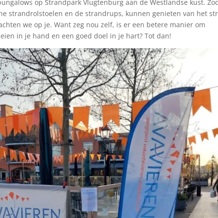
ebungalows op Strandpark Vlugtenburg aan de Westlandse kust. Zod
che strandrolstoelen en de strandrups, kunnen genieten van het st
chten we op je. Want zeg nou zelf, is er een betere manier om
ien in je hand en een goed doel in je hart? Tot dan!