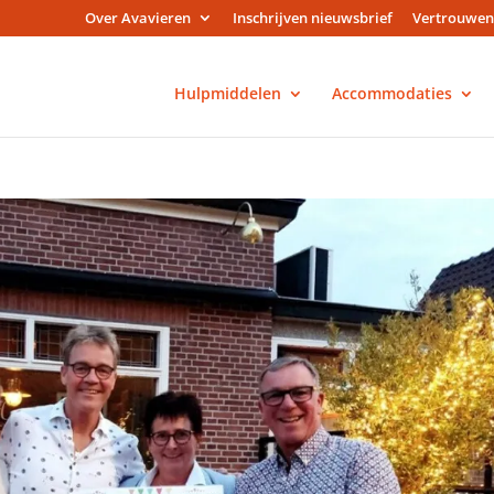
Over Avavieren
Inschrijven nieuwsbrief
Vertrouwen
Hulpmiddelen
Accommodaties