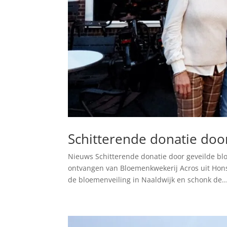
Schitterende donatie doo
Nieuws Schitterende donatie door geveilde bl
ontvangen van Bloemenkwekerij Acros uit Honse
de bloemenveiling in Naaldwijk en schonk de..