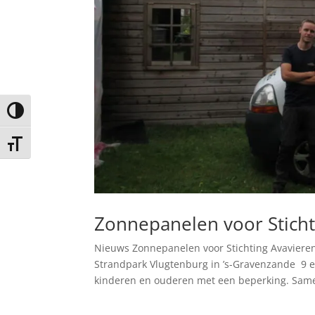
Keuze voor hoog contrast
Kies grootte van het lettertype
Zonnepanelen voor Sticht
Nieuws Zonnepanelen voor Stichting Avavieren
Strandpark Vlugtenburg in ’s-Gravenzande 9 
kinderen en ouderen met een beperking. Same