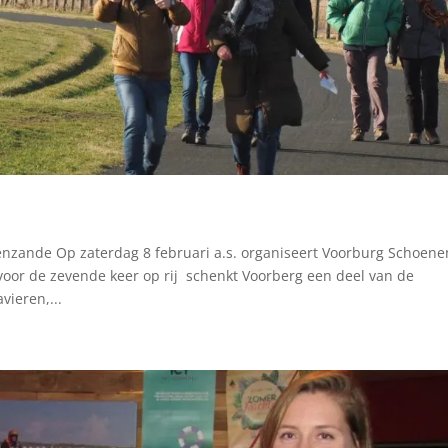
nzande Op zaterdag 8 februari a.s. organiseert Voorburg Schoene
voor de zevende keer op rij schenkt Voorberg een deel van de
vieren,...