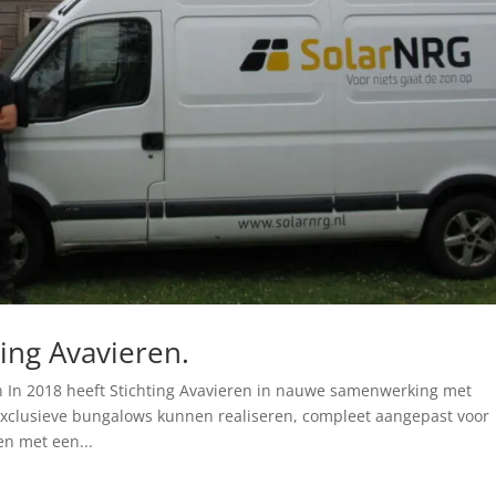
ing Avavieren.
 In 2018 heeft Stichting Avavieren in nauwe samenwerking met
exclusieve bungalows kunnen realiseren, compleet aangepast voor
n met een...